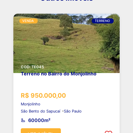
VENDA
TERRENO
COD: TE045
Terreno no Bairro do Monjolinho
R$ 950.000,00
Monjolinho
-
São Bento do Sapucaí
São Paulo
60000m²