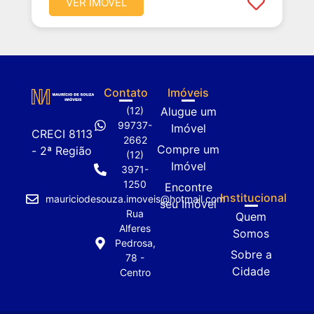
VER IMÓVEL
Contato
Imóveis
(12)
Alugue um
99737-
Imóvel
CRECI 8113
2662
Compre um
- 2ª Região
(12)
Imóvel
3971-
1250
Encontre
Institucional
mauriciodesouza.imoveis@hotmail.com
seu Imóvel
Rua
Quem
Alferes
Somos
Pedrosa,
Sobre a
78 -
Cidade
Centro