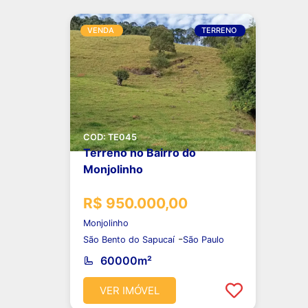
VENDA
TERRENO
COD: TE045
Terreno no Bairro do
Monjolinho
R$ 950.000,00
Monjolinho
-
São Bento do Sapucaí
São Paulo
60000m²
VER IMÓVEL