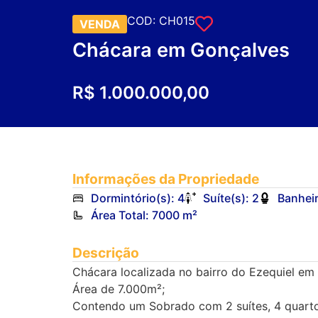
COD: CH015
VENDA
Chácara em Gonçalves
R$ 1.000.000,00
Informações da Propriedade
Dormintório(s): 4
Suíte(s): 2
Banheir
Área Total: 7000 m²
Descrição
Chácara localizada no bairro do Ezequiel e
Área de 7.000m²;
Contendo um Sobrado com 2 suítes, 4 quartos,