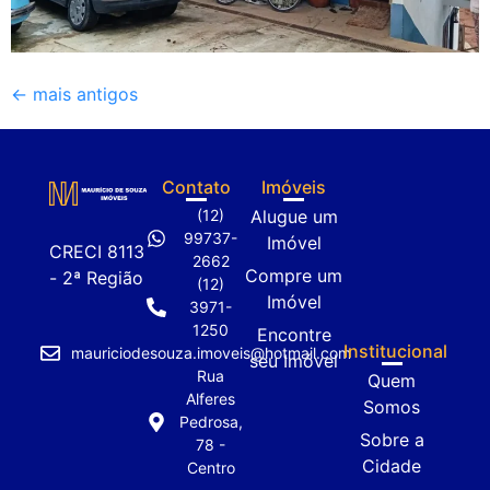
←
mais antigos
Contato
Imóveis
(12)
Alugue um
99737-
Imóvel
CRECI 8113
2662
Compre um
- 2ª Região
(12)
Imóvel
3971-
1250
Encontre
Institucional
mauriciodesouza.imoveis@hotmail.com
seu Imóvel
Rua
Quem
Alferes
Somos
Pedrosa,
Sobre a
78 -
Cidade
Centro