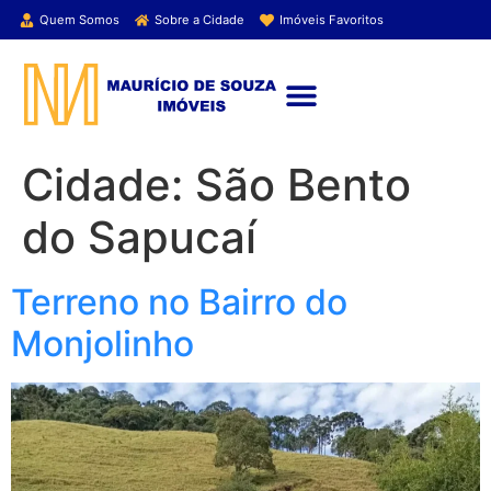
Quem Somos
Sobre a Cidade
Imóveis Favoritos
ENCONTRE SEU IMÓVEL
Cidade:
São Bento
do Sapucaí
Terreno no Bairro do
Monjolinho