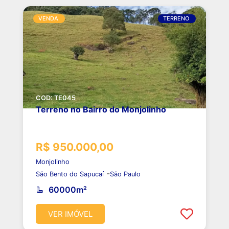
VENDA
TERRENO
COD: TE045
Terreno no Bairro do Monjolinho
R$ 950.000,00
Monjolinho
-
São Bento do Sapucaí
São Paulo
60000m²
VER IMÓVEL