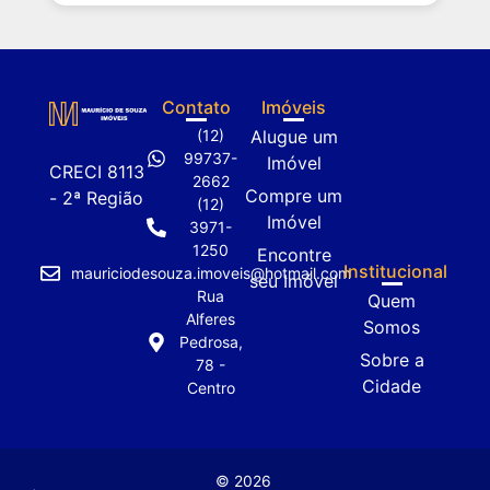
Contato
Imóveis
(12)
Alugue um
99737-
Imóvel
CRECI 8113
2662
Compre um
- 2ª Região
(12)
Imóvel
3971-
1250
Encontre
Institucional
mauriciodesouza.imoveis@hotmail.com
seu Imóvel
Rua
Quem
Alferes
Somos
Pedrosa,
Sobre a
78 -
Cidade
Centro
© 2026