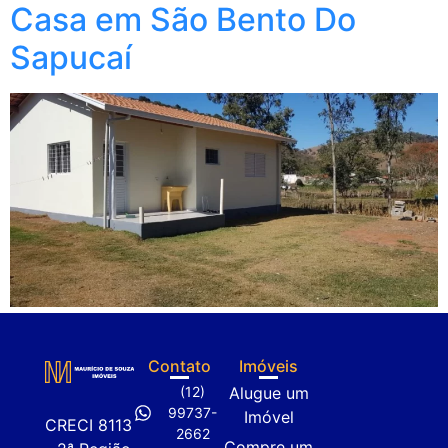
Casa em São Bento Do
Sapucaí
Contato
Imóveis
(12)
Alugue um
99737-
Imóvel
CRECI 8113
2662
Compre um