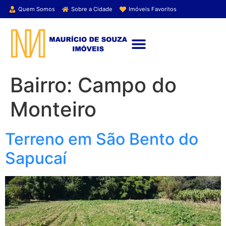
Quem Somos
Sobre a Cidade
Imóveis Favoritos
ENCONTRE SEU IMÓVEL
Bairro:
Campo do
Monteiro
Terreno em São Bento do
Sapucaí